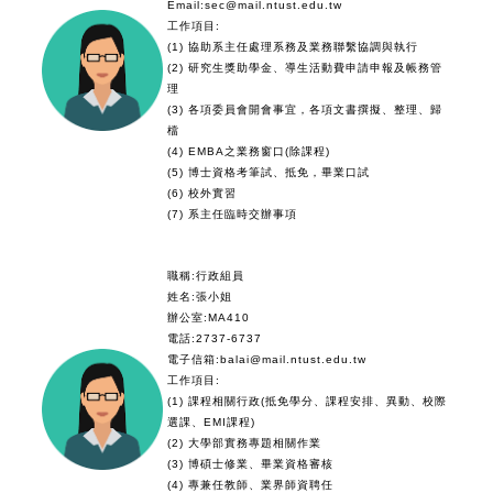
Email:sec@mail.ntust.edu.tw
工作項目:
(1) 協助系主任處理系務及業務聯繫協調與執行
(2) 研究生獎助學金、導生活動費申請申報及帳務管
理
(3) 各項委員會開會事宜，各項文書撰擬、整理、歸
檔
(4) EMBA之業務窗口(除課程)
(5) 博士資格考筆試、抵免，畢業口試
(6) 校外實習
(7) 系主任臨時交辦事項
職稱:行政組員
姓名:
張
小姐
辦公室:MA410
電話:2737-6737
電子信箱:balai@mail.ntust.edu.tw
工作項目:
(1) 課程相關行政(抵免學分、課程安排、異動、校際
選課、EMI課程)
(2) 大學部實務專題相關作業
(3) 博碩士修業、畢業資格審核
(4) 專兼任教師、業界師資聘任