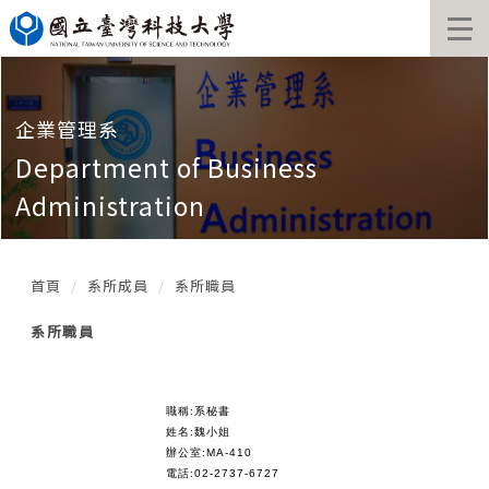
跳
到
主
要
內
容
企業管理系
區
Department of Business
塊
Administration
首頁
系所成員
系所職員
系所職員
職稱:系秘書
姓名:魏小姐
辦公室:MA-410
電話:02-2737-6727