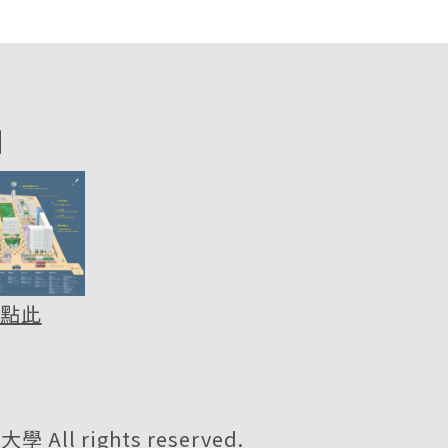
圖
點此
All rights reserved.