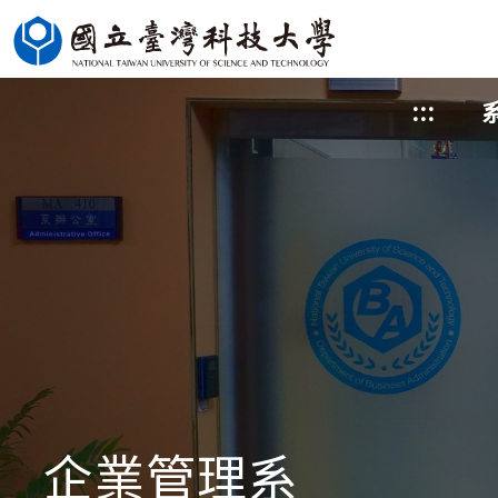
跳
到
主
:::
要
內
容
區
塊
企業管理系