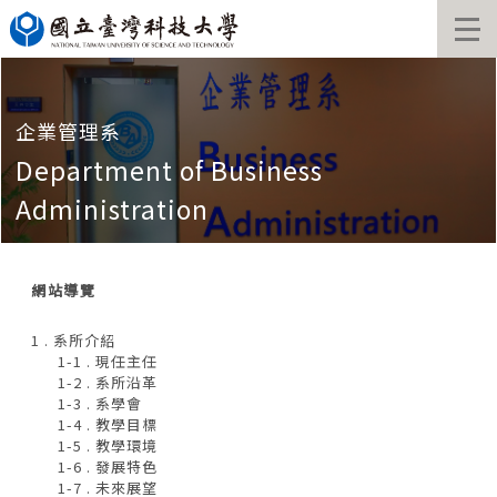
跳
到
主
要
內
容
企業管理系
區
Department of Business
塊
Administration
網站導覽
1 . 系所介紹
1-1 . 現任主任
1-2 . 系所沿革
1-3 . 系學會
1-4 . 教學目標
1-5 . 教學環境
1-6 . 發展特色
1-7 . 未來展望