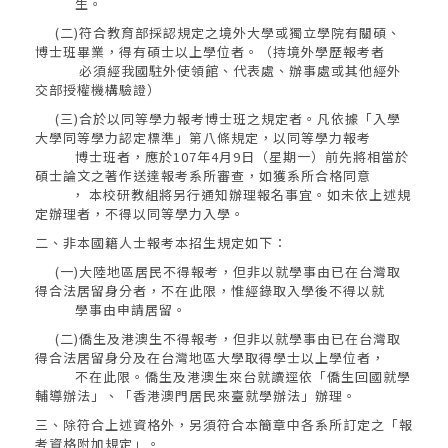
生。
(二)符合教育部採認規定之境外大學或獨立學院有關碩、
博士班畢業，得有碩士以上學位者。（持境外學歷報考者
必須經我國駐外使領館、代表處、辦事處或其他經外
交部授權機構驗證）
(三)合於以同等學力報考博士班之規定者。凡依據「入學
大學同等學力認定標準」第八條規定，以同等學力報考
博士班者，應於107年4月9日（星期一）前先將相當於
碩士論文之著作送達報考系所審查，如獲系所合格同意
， 本校研教組將另行通知辦理報名事宜。如未依上述規
定辦理者，不得以同等學力入學。
二、非本國籍人士報考本招生規定如下：
(一)大陸地區居民不得報考，但非以就學事由已在台灣取
得合法居留身分者，不在此限，惟經錄取入學後不得以就
學事由申請居留。
(二)僑生及港澳生不得報考，但非以就學事由已在台灣取
得合法居留身分及在台灣地區大學取得學士以上學位者，
不在此限。僑生及港澳生來台就讀逕依「僑生回國就學
輔導辦法」、「香港澳門居民來臺就學辦法」辦理。
三、除符合上述資格外，另須符合本簡章中各系所訂定之「報
考資格附加規定」。