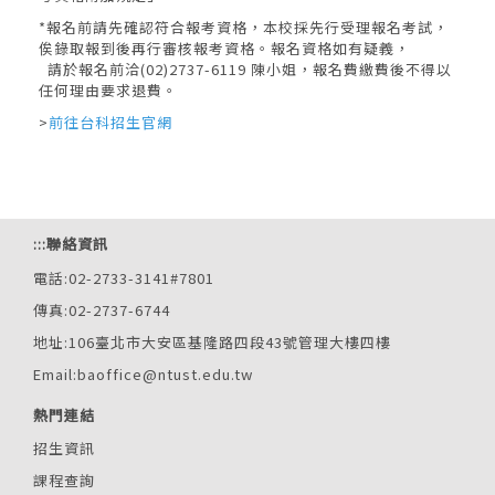
*報名前請先確認符合報考資格，本校採先行受理報名考試，
俟錄取報到後再行審核報考資格。報名資格如有疑義，
請於報名前洽(02)2737-6119 陳小姐，報名費繳費後不得以
任何理由要求退費。
>
前往台科招生官網
:::
聯絡資訊
電話:02-2733-3141#7801
傳真:02-2737-6744
地址:106臺北市大安區基隆路四段43號管理大樓四樓
Email:baoffice@ntust.edu.tw
熱門連結
招生資訊
課程查詢