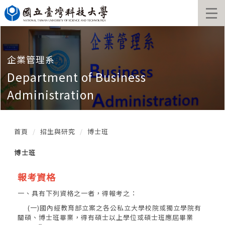
跳
到
主
要
內
容
企業管理系
區
Department of Business
塊
Administration
首頁
招生與研究
博士班
博士班
報考資格
一、具有下列資格之一者，得報考之：
(一)國內經教育部立案之各公私立大學校院或獨立學院有
關碩、博士班畢業，得有碩士以上學位或碩士班應屆畢業